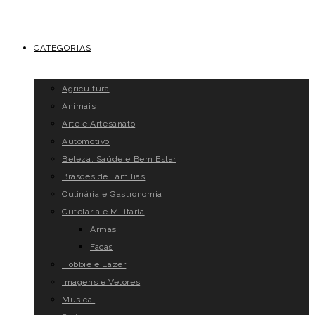
CATEGORIAS
Agricultura
Animais
Arte e Artesanato
Automotivo
Beleza, Saúde e Bem Estar
Brasões de Famílias
Culinária e Gastronomia
Cutelaria e Militaria
Armas
Facas
Hobbie e Lazer
Imagens e Vetores
Musical