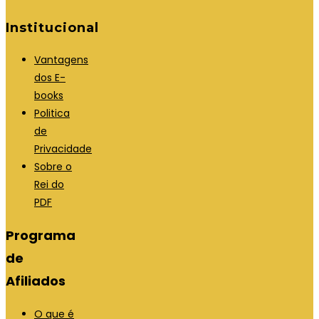
Institucional
Vantagens
dos E-
books
Politica
de
Privacidade
Sobre o
Rei do
PDF
Programa
de
Afiliados
O que é