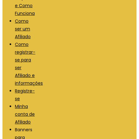
e Como
Funciona
Como
ser um
Afiliado
Como
registrar-
se para
ser
Afiliado e
informações
Registre-
se
Minha
conta de
Afiliado
Banners
para