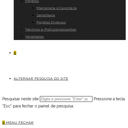
Projetos
Marcenaria e Capintaria
Serralheria
Projetos Diversos
Técnicos e Profissionalizantes
Variedades
0
ALTERNAR PESQUISA DO SITE
Pesquisar neste site
Pressione a tecla
“Esc” para fechar o painel de pesquisa.
0
MENU
FECHAR