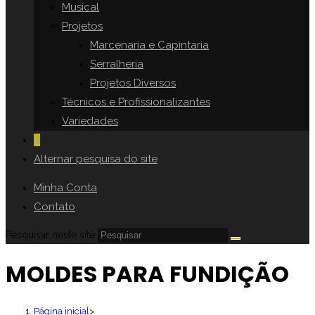
Musical
Projetos
Marcenaria e Capintaria
Serralheria
Projetos Diversos
Técnicos e Profissionalizantes
Variedades
0
Alternar pesquisa do site
Minha Conta
Contato
Pesquisar neste site
MOLDES PARA FUNDIÇÃO
Página inicial
>