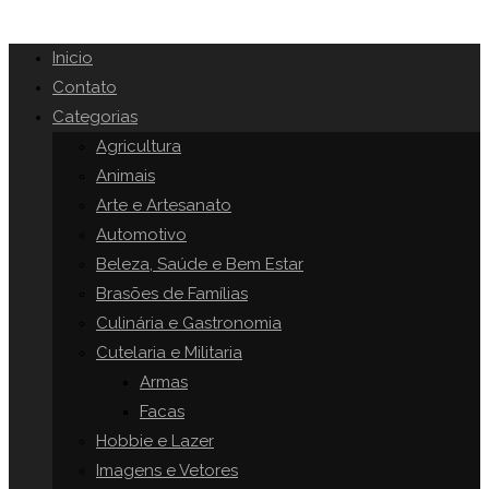
Inicio
Contato
Categorias
Agricultura
Animais
Arte e Artesanato
Automotivo
Beleza, Saúde e Bem Estar
Brasões de Famílias
Culinária e Gastronomia
Cutelaria e Militaria
Armas
Facas
Hobbie e Lazer
Imagens e Vetores